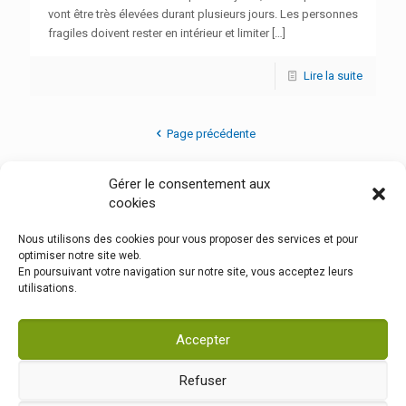
vont être très élevées durant plusieurs jours. Les personnes
fragiles doivent rester en intérieur et limiter
[…]
Lire la suite
Page précédente
Gérer le consentement aux
1
2
3
4
5
6
7
8
cookies
9
10
11
12
13
14
15
16
Nous utilisons des cookies pour vous proposer des services et pour
17
18
19
20
21
22
23
24
optimiser notre site web.
En poursuivant votre navigation sur notre site, vous acceptez leurs
25
26
27
28
29
utilisations.
Page suivante
Accepter
Refuser