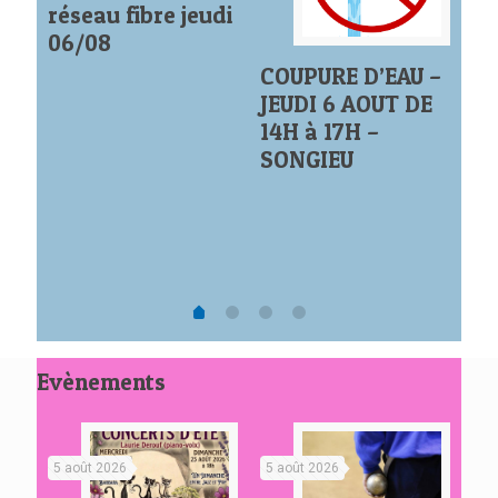
P
réseau fibre jeudi
C
06/08
MU
COUPURE D’EAU –
JE
JEUDI 6 AOUT DE
20
14H à 17H –
SONGIEU
Evènements
5 août 2026
5 août 2026
5 a