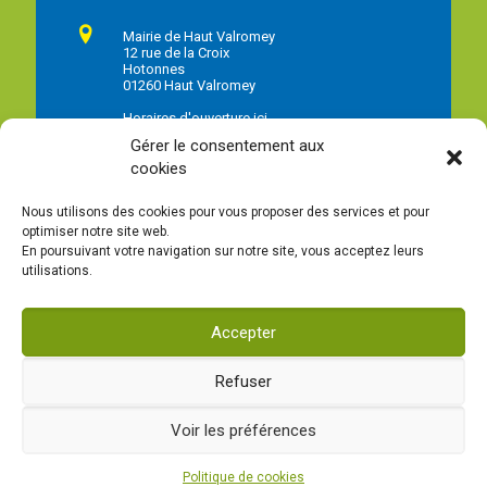
Mairie de Haut Valromey
12 rue de la Croix
Hotonnes
01260 Haut Valromey
Horaires d'ouverture ici
Gérer le consentement aux
04 79 87 72 32
cookies
Nous utilisons des cookies pour vous proposer des services et pour
optimiser notre site web.
En poursuivant votre navigation sur notre site, vous acceptez leurs
Instagram de la commune
utilisations.
Facebook de la commune
Accepter
Refuser
MAIRIE - 12 rue de la Croix - Hotonnes - 01260 HAUT VALROMEY —
Voir les préférences
Mentions légales
—
Contact
Création & hébergement :
Agence web Adventury
Politique de cookies