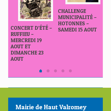
CHALLENGE
S
MA
MUNICIPALITÉ –
EST
LE
HOTONNES –
D
CONCERT D’ÉTÉ –
SAMEDI 15 AOUT
SA
RUFFIEU –
MERCREDI 19
AOUT ET
DIMANCHE 23
AOUT
Mairie de Haut Valromey