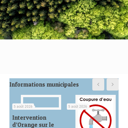
Informations municipales
5 août 2026
5 août 2026
5 a
Intervention
d’Orange sur le