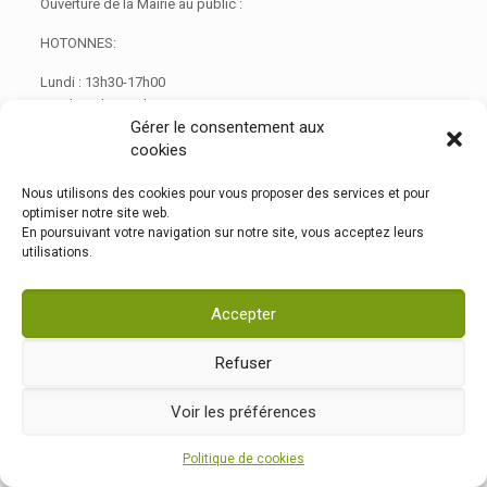
Ouverture de la Mairie au public :
HOTONNES:
Lundi : 13h30-17h00
Mardi : 12h00-14h00
Gérer le consentement aux
Jeudi : 10h00-13h00
cookies
Vendredi : 13h30-17h00
Possibilité de rendez vous en dehors de ces horaires
Nous utilisons des cookies pour vous proposer des services et pour
optimiser notre site web.
En poursuivant votre navigation sur notre site, vous acceptez leurs
utilisations.
MAIRIE - 12 rue de la Croix - Hotonnes - 01260 HAUT VALROMEY —
Mentions légales
—
Contact
Création & hébergement :
Agence web Adventury
Accepter
Refuser
Voir les préférences
Politique de cookies