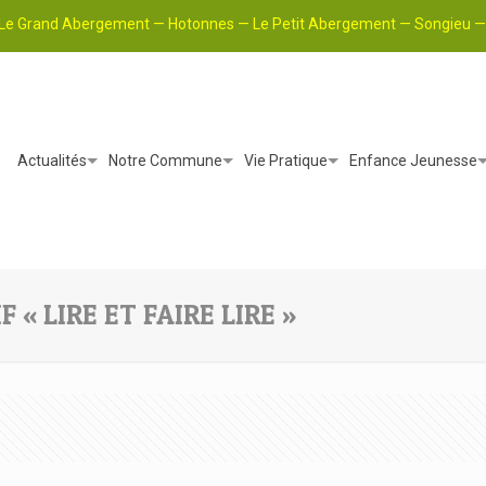
Le Grand Abergement — Hotonnes — Le Petit Abergement — Songieu — 
Actualités
Notre Commune
Vie Pratique
Enfance Jeunesse
 « LIRE ET FAIRE LIRE »